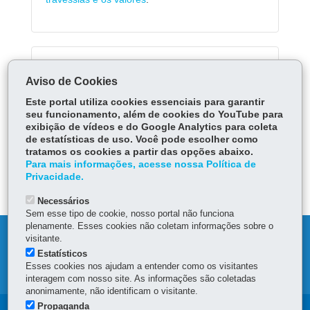
Serviços Relacionados:
Aviso de Cookies
Visitar o Parque Estadual do Rio da Onça
Este portal utiliza cookies essenciais para garantir
Visitar o Parque Estadual do Palmito
seu funcionamento, além de cookies do YouTube para
exibição de vídeos e do Google Analytics para coleta
de estatísticas de uso. Você pode escolher como
tratamos os cookies a partir das opções abaixo.
ÓRGÃO RESPONSÁVEL
Para mais informações, acesse nossa Política de
Privacidade.
DEIXE SUA OPINIÃO
Necessários
Sem esse tipo de cookie, nosso portal não funciona
plenamente. Esses cookies não coletam informações sobre o
DENUNCIE CORRUPÇÃO
visitante.
Estatísticos
Esses cookies nos ajudam a entender como os visitantes
MAPA DO SITE
interagem com nosso site. As informações são coletadas
anonimamente, não identificam o visitante.
Propaganda