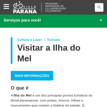
PROGRAMA
PROGRAMA
PARANAENSE
PARANAENSE DE
CICLOMOBILIDADE -
DE
CICLOPARANÁ
CICLOMOBILIDADE
-
CICLOPARANÁ
Serviços para você!
Cultura e Lazer
Turismo
Visitar a Ilha do
Mel
MAIS INFORMAÇÕES
O que é
A
Ilha do Mel
é um dos principais pontos turísticos do
litoral paranaense, com praias, morros, trilhas e
monumentos que contam a história do estado. É,