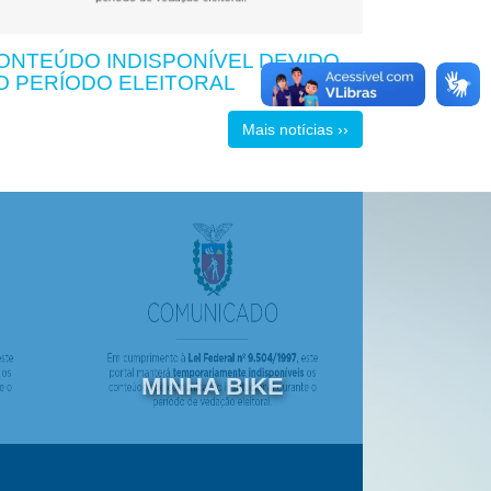
ONTEÚDO INDISPONÍVEL DEVIDO
O PERÍODO ELEITORAL
Mais notícias ››
MINHA BIKE